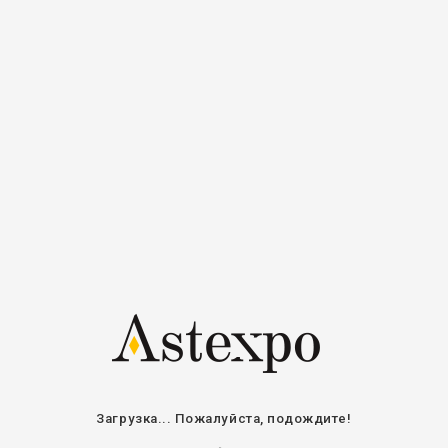
Загрузка... Пожалуйста, подождите!
Aукционы
Kалендарь аукцион
Н