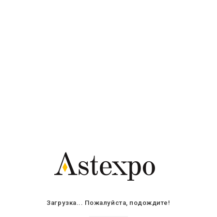
Aукционы
Kалендарь аукцион
Н